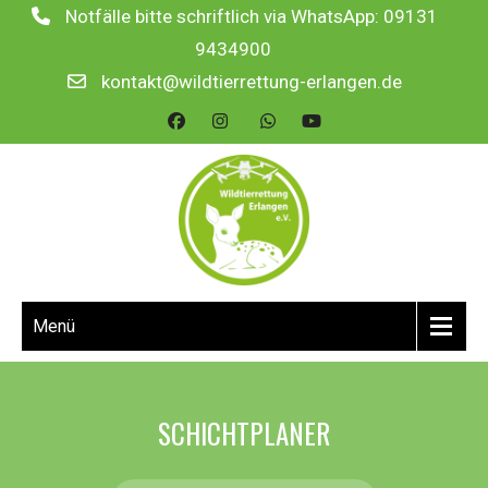
Notfälle bitte schriftlich via WhatsApp: 09131
9434900
kontakt@wildtierrettung-erlangen.de
Menü
SCHICHTPLANER