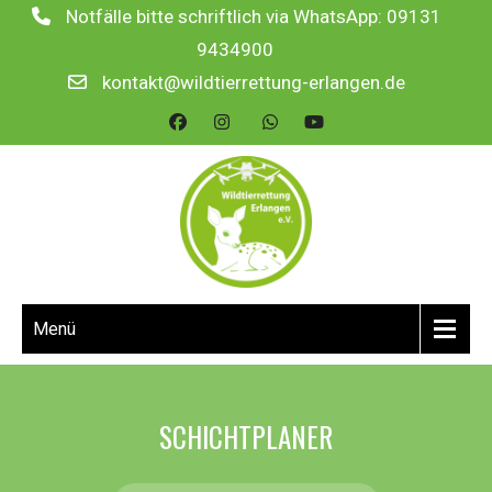
Notfälle bitte schriftlich via WhatsApp: 09131
9434900
kontakt@wildtierrettung-erlangen.de
Menü
SCHICHTPLANER