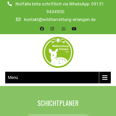
Notfälle bitte schriftlich via WhatsApp: 09131
9434900
kontakt@wildtierrettung-erlangen.de
Menü
SCHICHTPLANER