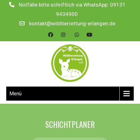
Notfälle bitte schriftlich via WhatsApp: 09131
9434900
kontakt@wildtierrettung-erlangen.de
Menü
SCHICHTPLANER