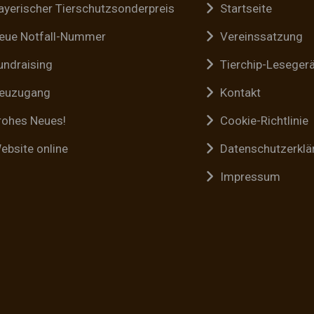
ayerischer Tierschutzsonderpreis
Startseite
eue Notfall-Nummer
Vereinssatzung
undraising
Tierchip-Leseger
euzugang
Kontakt
rohes Neues!
Cookie-Richtlinie
ebsite online
Datenschutzerklä
Impressum