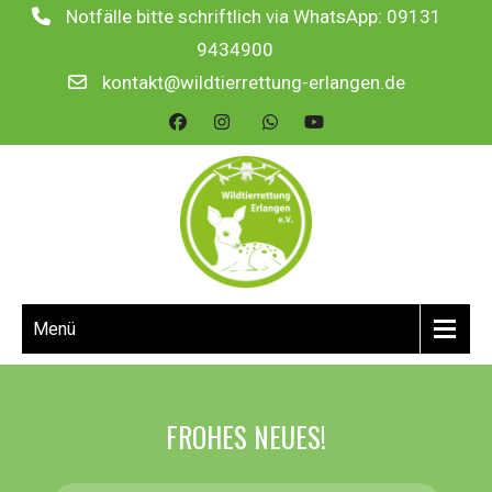
Notfälle bitte schriftlich via WhatsApp: 09131
9434900
kontakt@wildtierrettung-erlangen.de
Menü
FROHES NEUES!