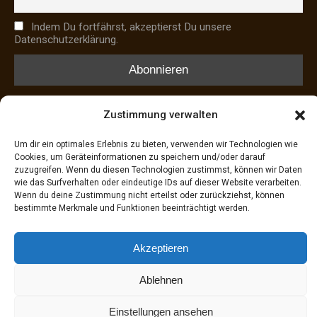
Indem Du fortfährst, akzeptierst Du unsere
Datenschutzerklärung.
Zustimmung verwalten
HAUSTIERNOTFÄLLE
Um dir ein optimales Erlebnis zu bieten, verwenden wir Technologien wie
Cookies, um Geräteinformationen zu speichern und/oder darauf
Notdienst Tierärzte
zuzugreifen. Wenn du diesen Technologien zustimmst, können wir Daten
wie das Surfverhalten oder eindeutige IDs auf dieser Website verarbeiten.
Tasso-Tierregister
Wenn du deine Zustimmung nicht erteilst oder zurückziehst, können
Findefix-Tierregister
bestimmte Merkmale und Funktionen beeinträchtigt werden.
Hundesuchhilfe Franken
Akzeptieren
Copyright 2026 Wildtierrettung Erlangen e.V., All Right
Ablehnen
Reserved
Einstellungen ansehen