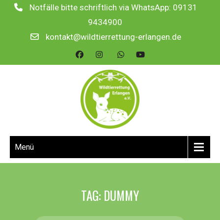
Notfälle bitte schriftlich via WhatsApp: 09131
9434900
kontakt@wildtierrettung-erlangen.de
Menü
TAG: DUMMY